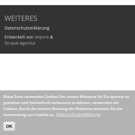
WEITERES
Datenschutzerklärung
Entwickelt von
Impiris
&
Drupal Agentur
Diese Seite verwendet Cookies
Um unsere Webseite für Sie optimal zu
gestalten und fortlaufend verbessern zu können, verwenden wir
Cookies. Durch die weitere Nutzung der Webseite stimmen Sie der
Datenschutzerklärung
Verwendung von Cookies zu.
OK